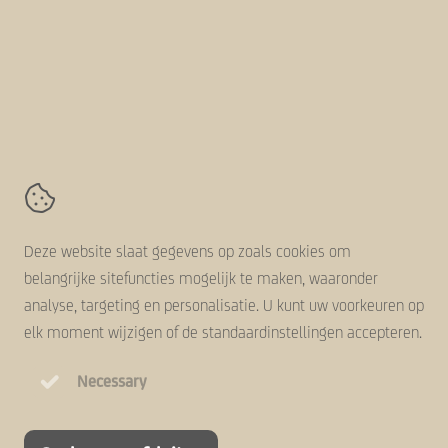
Volg ons online
AVZ-Group
Kanaaldijk 11,
5683 CR
Best
Contact
Algemene voorwaarden
Deze website slaat gegevens op zoals cookies om
Disclaimer
belangrijke sitefuncties mogelijk te maken, waaronder
Cookie statement
analyse, targeting en personalisatie. U kunt uw voorkeuren op
Privacy statement
elk moment wijzigen of de standaardinstellingen accepteren.
Necessary