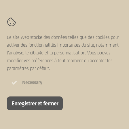
Kanaaldijk 11,
5683 CR
Best
Contact
Ce site Web stocke des données telles que des cookies pour
Conditions générales
activer des fonctionnalités importantes du site, notamment
Clause de non-responsabilité
l'analyse, le ciblage et la personnalisation. Vous pouvez
Déclaration de cookie
modifier vos préférences à tout moment ou accepter les
Politique de confidentialité
paramètres par défaut.
Necessary
Enregistrer et fermer
A StellaGroup company
© 2026 AVZ-Group
Site Web par Not on Paper