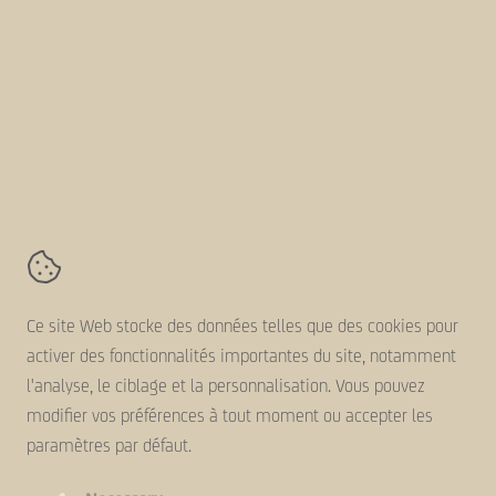
Projets
Durabilité
A propos d'AVZ-Group
Suivez-nous en ligne
AVZ-Group
Kanaaldijk 11,
5683 CR
Best
Contact
Ce site Web stocke des données telles que des cookies pour
Conditions générales
activer des fonctionnalités importantes du site, notamment
Clause de non-responsabilité
l'analyse, le ciblage et la personnalisation. Vous pouvez
Déclaration de cookie
modifier vos préférences à tout moment ou accepter les
Politique de confidentialité
paramètres par défaut.