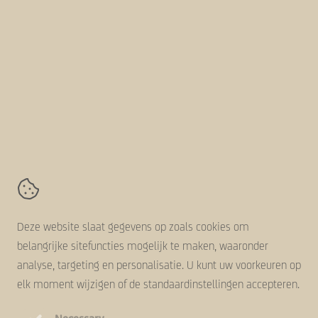
Duurzaamheid
Werken bij
Over ons
Volg ons online
AVZ-Group
Kanaaldijk 11,
5683 CR
Best
Contact
Algemene voorwaarden
Deze website slaat gegevens op zoals cookies om
Disclaimer
belangrijke sitefuncties mogelijk te maken, waaronder
Cookie statement
analyse, targeting en personalisatie. U kunt uw voorkeuren op
Privacy statement
elk moment wijzigen of de standaardinstellingen accepteren.