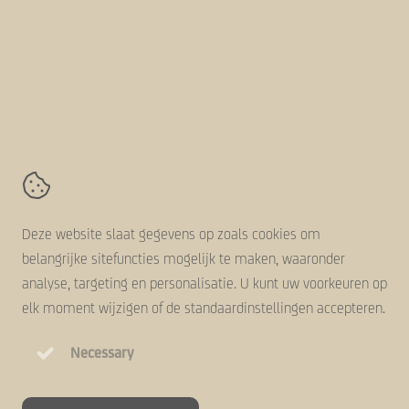
Volg ons online
AVZ-Group
Kanaaldijk 11,
5683 CR
Best
Contact
Algemene voorwaarden
Deze website slaat gegevens op zoals cookies om
Disclaimer
belangrijke sitefuncties mogelijk te maken, waaronder
Cookie statement
analyse, targeting en personalisatie. U kunt uw voorkeuren op
Privacy statement
elk moment wijzigen of de standaardinstellingen accepteren.
Necessary